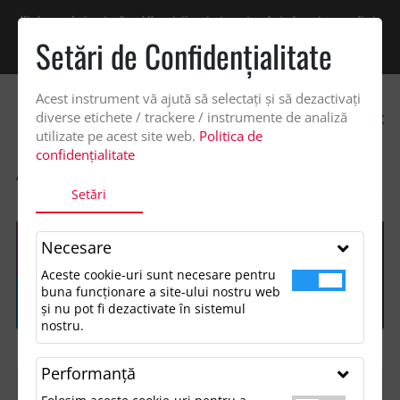
Vindem exclusiv catre firme! Ne puteti contacta pentru oferta de pret personalizata
pe office@updateadv.ro. Pentru comenzile plasate pe site va putem acorda un
Setări de Confidenţialitate
discount suplimentar de 2% -
Cumpără acum!
Acest instrument vă ajută să selectați și să dezactivați
0
diverse etichete / trackere / instrumente de analiză
utilizate pe acest site web.
Politica de
confidențialitate
ACASA
SHOP
Setări
Necesare
Aceste cookie-uri sunt necesare pentru
buna funcționare a site-ului nostru web
și nu pot fi dezactivate în sistemul
nostru.
Performanţă
FILTREAZĂ