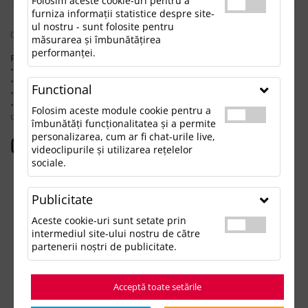
Folosim aceste cookie-uri pentru a
furniza informații statistice despre site-
ul nostru - sunt folosite pentru
0 rezultate pentru: "lumanarederam"
măsurarea și îmbunătățirea
performanței.
Pentru a găsi produsul dorit, încearcă următoarele:
• Verifică dacă ai scris corect termenii.
• Încearcă să foloseşti sinonime.
Functional
• Încearcă din nou, folosind o căutare mai generală.
• Ne poţi contacta telefonic la 021.336.03.32 sau prin email la
Folosim aceste module cookie pentru a
office@updateadv.ro şi te ajutăm să găseşti produsul dorit.
îmbunătăți funcționalitatea și a permite
personalizarea, cum ar fi chat-urile live,
Categorii populare
videoclipurile și utilizarea rețelelor
sociale.
Accesorii birou
Accesorii mancare si bautura
Publicitate
Accesorii Tech si Gadgeturi
Genti si Voiaj
Aceste cookie-uri sunt setate prin
Haine de Munca
intermediul site-ului nostru de către
Imbracaminte si Accesorii
partenerii noștri de publicitate.
Lifestyle si Timp Liber
Ocazii și Evenimente Tematice
Acceptă toate setările