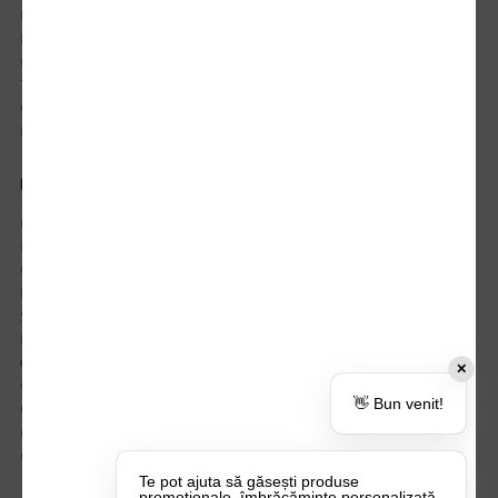
Istoric comenzi
Mostre si Conditii Retur Marfa
Cum comanzi
Termen de livrare
Costuri de livrare
Politica de returnare a produselor
UTILE
Despre Noi
Echipa Update Advertising
CSR si Implicare sociala
Branduri partenere
Suport dedicat si Intrebari frecvente
BLOG – Promo Tips&Tricks
Setări Politica Cookie
✕
Certificari si Sustenabilitate
👋 Bun venit!
Cariere la Update Advertising
CATALOAGE
Contactează-ne
Te pot ajuta să găsești produse
promoționale, îmbrăcăminte personalizată