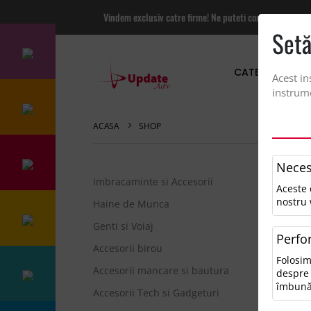
Vindem exclusiv catre firme! Ne puteti contacta pentru
Setă
CATEGORII PRO
Acest in
instrume
ACASA
SHOP
Neces
Imbracaminte si Accesorii
Aceste 
Sor
nostru 
Haine de Munca
Genti si Voiaj
Perfo
0 r
Accesorii birou
Folosim
Pen
Accesorii mancare si bautura
despre 
• V
îmbună
Accesorii Tech si Gadgeturi
• Î
• Î