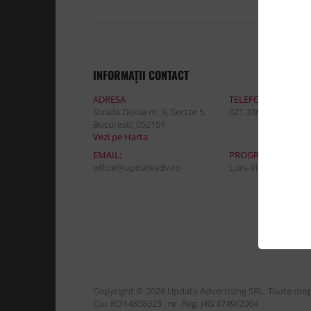
INFORMAŢII CONTACT
ADRESA
TELEFON:
Strada Doina nr. 9, Sector 5,
021.336.03.32
Bucuresti, 052151
Vezi pe Harta
EMAIL:
PROGRAM DE LUCR
office@updateadv.ro
Luni-Vineri / 8:30 - 
Copyright © 2026 Update Advertising SRL. Toate drept
Cui: RO14858323 , nr. Reg: J40/4749/2004