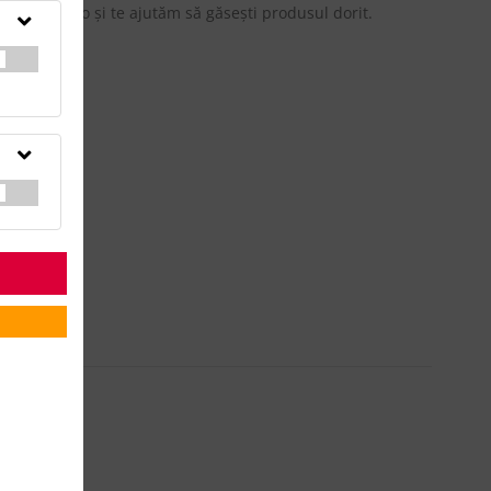
updateadv.ro şi te ajutăm să găseşti produsul dorit.