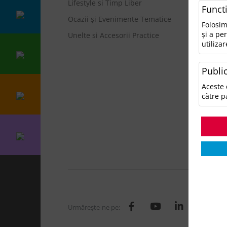
Lifestyle si Timp Liber
• N
Funct
Ocazii și Evenimente Tematice
Ca
Folosim
și a pe
Unelte si Accesorii Practice
utilizar
A
A
Public
A
Ge
Aceste 
H
către p
I
L
O
T
Urmăreşte-ne pe: