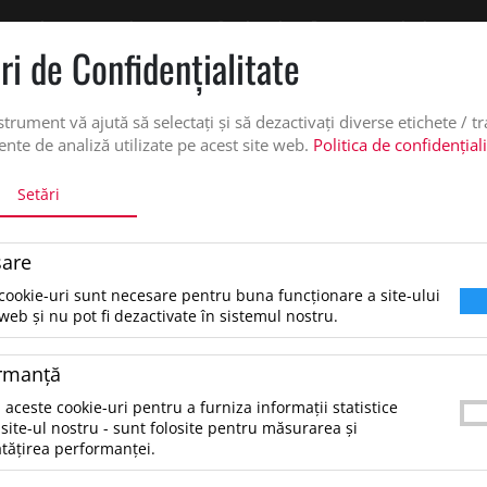
 oferta de pret personalizata pe office@updateadv.ro. Pentru comenzile plasate pe
ri de Confidenţialitate
DUSE
SERVICII PERSONALIZARE
DESPRE NOI
CATALO
strument vă ajută să selectați și să dezactivați diverse etichete / t
nte de analiză utilizate pe acest site web.
Politica de confidențial
Setări
are
cookie-uri sunt necesare pentru buna funcționare a site-ului
tare dupa:
web și nu pot fi dezactivate în sistemul nostru.
rmanţă
ezultate pentru: "mouseopticwlick"
 aceste cookie-uri pentru a furniza informații statistice
tru a găsi produsul dorit, încearcă următoarele:
site-ul nostru - sunt folosite pentru măsurarea și
erifică dacă ai scris corect termenii.
tățirea performanței.
ncearcă să foloseşti sinonime.
ncearcă din nou, folosind o căutare mai generală.