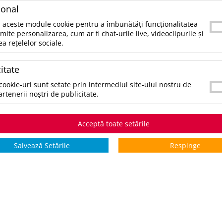
e poţi contacta telefonic la 021.336.03.32 sau prin email la office@
ional
tegorii populare
 aceste module cookie pentru a îmbunătăți funcționalitatea
rmite personalizarea, cum ar fi chat-urile live, videoclipurile și
ea rețelelor sociale.
ccesorii birou
ccesorii mancare si bautura
itate
ccesorii Tech si Gadgeturi
nti si Voiaj
cookie-uri sunt setate prin intermediul site-ului nostru de
aine de Munca
artenerii noștri de publicitate.
mbracaminte si Accesorii
ifestyle si Timp Liber
cazii și Evenimente
Acceptă toate setările
ematice
Salvează Setările
Respinge