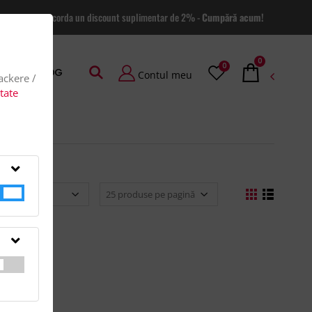
 site va putem acorda un discount suplimentar de 2% -
Cumpără acum!
0
0
AGE
BLOG
Contul meu
rackere /
itate