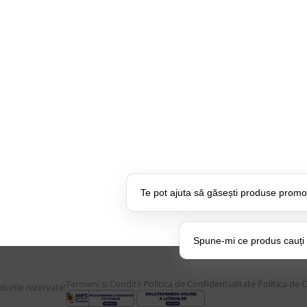
CONTUL MEU
UTILE
Istoric comenzi
Despre Noi
Mostre si Conditii Retur
Echipa Updat
Marfa
CSR si Implic
Cum comanzi
Branduri pa
U:
17:30
Termen de livrare
Suport dedica
Costuri de livrare
frecvente
Te pot ajuta să găsești produse promo
Politica de returnare a
BLOG – Prom
produselor
Setări Pol
Spune-mi ce produs cauți și
Termeni si Conditii
Politica de Confidentialitate
Politica de 
urile rezervate!