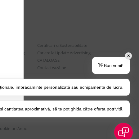
Certificari si Sustenabilitate
e Advertising
Cariere la Update Advertising
✕
are sociala
CATALOAGE
👋 Bun venit!
rtenere
Contactează-ne
t si Intrebari
ționale, îmbrăcăminte personalizată sau echipamente de lucru.
o Tips&Tricks
itica Cookie
 cantitatea aproximativă, să te pot ghida către oferta potrivită.
Cookie-uri
Anpc