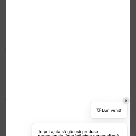
Istoric comenzi
Mostre si Conditii Retur Marfa
Cum comanzi
Termen de livrare
Costuri de livrare
Politica de returnare a produselor
UTILE
Despre Noi
Echipa Update Advertising
CSR si Implicare sociala
Branduri partenere
Suport dedicat si Intrebari frecvente
BLOG – Promo Tips&Tricks
Setări Politica Cookie
✕
Certificari si Sustenabilitate
👋 Bun venit!
Cariere la Update Advertising
CATALOAGE
Contactează-ne
Te pot ajuta să găsești produse
promoționale, îmbrăcăminte personalizată