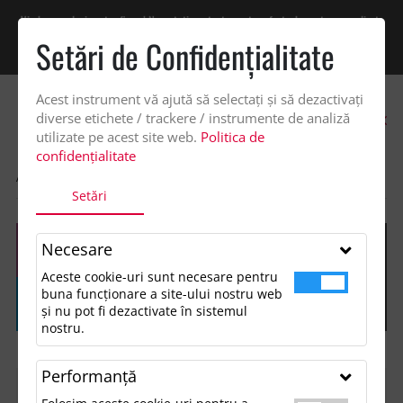
Vindem exclusiv catre firme! Ne puteti contacta pentru oferta de pret personalizata
pe office@updateadv.ro. Pentru comenzile plasate pe site va putem acorda un
Setări de Confidenţialitate
discount suplimentar de 2% -
Cumpără acum!
Acest instrument vă ajută să selectați și să dezactivați
0
diverse etichete / trackere / instrumente de analiză
utilizate pe acest site web.
Politica de
confidențialitate
ACASA
SHOP
Setări
Necesare
Aceste cookie-uri sunt necesare pentru
buna funcționare a site-ului nostru web
și nu pot fi dezactivate în sistemul
nostru.
Performanţă
FILTREAZĂ