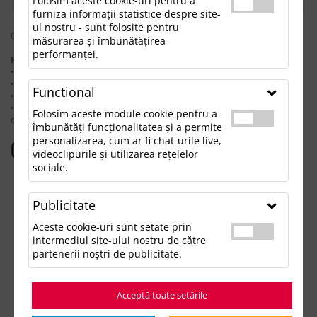
Folosim aceste cookie-uri pentru a
furniza informații statistice despre site-
ul nostru - sunt folosite pentru
0 rezultate pentru: "paturabatura"
măsurarea și îmbunătățirea
performanței.
Pentru a găsi produsul dorit, încearcă următoarele:
• Verifică dacă ai scris corect termenii.
• Încearcă să foloseşti sinonime.
Functional
• Încearcă din nou, folosind o căutare mai generală.
• Ne poţi contacta telefonic la 021.336.03.32 sau prin email la
Folosim aceste module cookie pentru a
office@updateadv.ro şi te ajutăm să găseşti produsul dorit.
îmbunătăți funcționalitatea și a permite
personalizarea, cum ar fi chat-urile live,
Categorii populare
videoclipurile și utilizarea rețelelor
sociale.
Accesorii birou
Accesorii mancare si bautura
Publicitate
Accesorii Tech si Gadgeturi
Genti si Voiaj
Aceste cookie-uri sunt setate prin
Haine de Munca
intermediul site-ului nostru de către
Imbracaminte si Accesorii
partenerii noștri de publicitate.
Lifestyle si Timp Liber
Ocazii și Evenimente Tematice
Acceptă toate setările