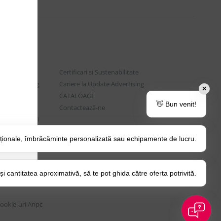
Certificari si Sustenabilitate
e Advertising
Cariere la Update Advertising
✕
are sociala
CATALOAGE
👋 Bun venit!
rtenere
Contactează-ne
t si Intrebari
ționale, îmbrăcăminte personalizată sau echipamente de lucru.
o Tips&Tricks
itica Cookie
 cantitatea aproximativă, să te pot ghida către oferta potrivită.
Cookie-uri
Anpc