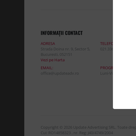
INFORMAŢII CONTACT
ADRESA
TELEFON:
Strada Doina nr. 9, Sector 5,
021.336.03.32
Bucuresti, 052151
Vezi pe Harta
EMAIL:
PROGRAM DE LUCR
office@updateadv.ro
Luni-Vineri / 8:30 - 
Copyright © 2026 Update Advertising SRL. Toate drept
Cui: RO14858323 , nr. Reg: J40/4749/2004