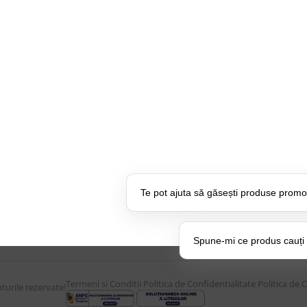
CONTUL MEU
UTILE
Istoric comenzi
Despre Noi
Mostre si Conditii Retur
Echipa Updat
Marfa
CSR si Implic
Cum comanzi
Branduri pa
U:
17:30
Termen de livrare
Suport dedica
Costuri de livrare
frecvente
Te pot ajuta să găsești produse promo
Politica de returnare a
BLOG – Prom
produselor
Setări Pol
Spune-mi ce produs cauți și
Termeni si Conditii
Politica de Confidentialitate
Politica de 
urile rezervate!