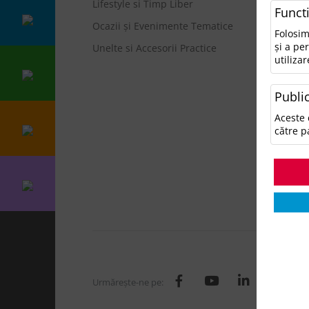
Lifestyle si Timp Liber
• N
Funct
Ocazii și Evenimente Tematice
Ca
Folosim
și a pe
Unelte si Accesorii Practice
utilizar
A
A
Public
A
Ge
Aceste 
H
către p
I
L
O
T
Urmăreşte-ne pe: