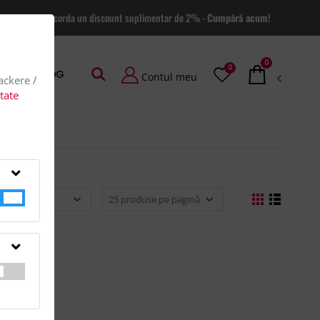
 site va putem acorda un discount suplimentar de 2% -
Cumpără acum!
0
0
AGE
BLOG
Contul meu
rackere /
itate