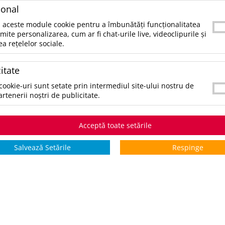
e poţi contacta telefonic la 021.336.03.32 sau prin email la office@
ional
tegorii populare
 aceste module cookie pentru a îmbunătăți funcționalitatea
rmite personalizarea, cum ar fi chat-urile live, videoclipurile și
ea rețelelor sociale.
ccesorii birou
ccesorii mancare si bautura
itate
ccesorii Tech si Gadgeturi
nti si Voiaj
cookie-uri sunt setate prin intermediul site-ului nostru de
aine de Munca
artenerii noștri de publicitate.
mbracaminte si Accesorii
ifestyle si Timp Liber
cazii și Evenimente
Acceptă toate setările
ematice
Salvează Setările
Respinge