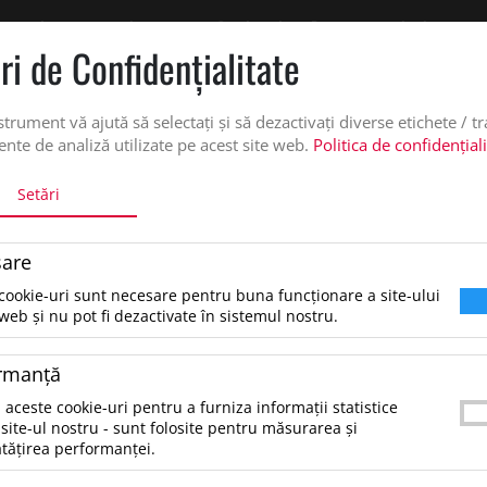
 oferta de pret personalizata pe office@updateadv.ro. Pentru comenzile plasate pe
ri de Confidenţialitate
DUSE
SERVICII PERSONALIZARE
DESPRE NOI
CATALO
strument vă ajută să selectați și să dezactivați diverse etichete / t
nte de analiză utilizate pe acest site web.
Politica de confidențial
Setări
are
cookie-uri sunt necesare pentru buna funcționare a site-ului
tare dupa:
web și nu pot fi dezactivate în sistemul nostru.
rmanţă
ezultate pentru: "periutadedintidinbambuscoloboo"
 aceste cookie-uri pentru a furniza informații statistice
tru a găsi produsul dorit, încearcă următoarele:
site-ul nostru - sunt folosite pentru măsurarea și
erifică dacă ai scris corect termenii.
tățirea performanței.
ncearcă să foloseşti sinonime.
ncearcă din nou, folosind o căutare mai generală.