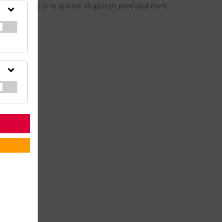
updateadv.ro şi te ajutăm să găseşti produsul dorit.