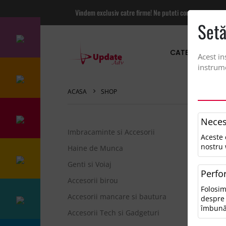
Vindem exclusiv catre firme! Ne puteti contacta pentru
Setă
CATEGORII PRO
Acest in
instrume
ACASA
SHOP
Neces
Imbracaminte si Accesorii
Aceste 
Sor
nostru 
Haine de Munca
Genti si Voiaj
Perfo
0 r
Accesorii birou
Folosim
Pen
Accesorii mancare si bautura
despre 
• V
îmbună
Accesorii Tech si Gadgeturi
• Î
• Î