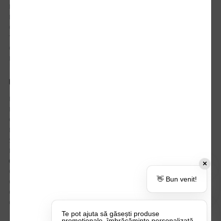
Istoric comenzi
Mostre si Conditii Retur Marfa
Cum comanzi
Termen de livrare
Costuri de livrare
Politica de returnare a produselor
UTILE
Despre Noi
Echipa Update Advertising
CSR si Implicare sociala
Branduri partenere
Suport dedicat si Intrebari frecvente
BLOG – Promo Tips&Tricks
Setări Politica Cookie
✕
Certificari si Sustenabilitate
👋 Bun venit!
Cariere la Update Advertising
CATALOAGE
Contactează-ne
Te pot ajuta să găsești produse
promoționale, îmbrăcăminte personalizată