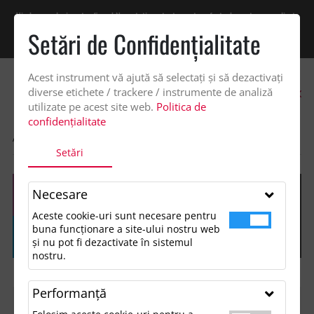
Vindem exclusiv catre firme! Ne puteti contacta pentru oferta de pret personalizata
pe office@updateadv.ro. Pentru comenzile plasate pe site va putem acorda un
Setări de Confidenţialitate
discount suplimentar de 2% -
Cumpără acum!
Acest instrument vă ajută să selectați și să dezactivați
0
diverse etichete / trackere / instrumente de analiză
utilizate pe acest site web.
Politica de
confidențialitate
ACASA
SHOP
Setări
Necesare
Aceste cookie-uri sunt necesare pentru
buna funcționare a site-ului nostru web
și nu pot fi dezactivate în sistemul
nostru.
Performanţă
FILTREAZĂ