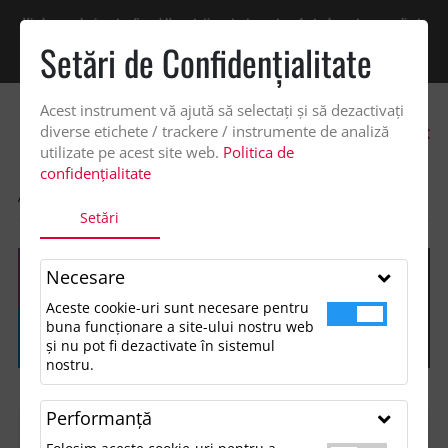
Vindem exclusiv catre firme! Ne puteti contacta pentru oferta de pret personalizata
pe office@updateadv.ro. Pentru comenzile plasate pe site va putem acorda un
Setări de Confidenţialitate
discount suplimentar de 2% -
Cumpără acum!
Acest instrument vă ajută să selectați și să dezactivați
0
diverse etichete / trackere / instrumente de analiză
utilizate pe acest site web.
Politica de
confidențialitate
ACASA
SHOP
Setări
Necesare
Aceste cookie-uri sunt necesare pentru
buna funcționare a site-ului nostru web
și nu pot fi dezactivate în sistemul
nostru.
Performanţă
FILTREAZĂ