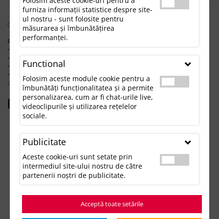
Folosim aceste cookie-uri pentru a
furniza informații statistice despre site-
ul nostru - sunt folosite pentru
0 rezultate pentru: "playingcardspicas"
măsurarea și îmbunătățirea
performanței.
Pentru a găsi produsul dorit, încearcă următoarele:
• Verifică dacă ai scris corect termenii.
• Încearcă să foloseşti sinonime.
Functional
• Încearcă din nou, folosind o căutare mai generală.
• Ne poţi contacta telefonic la 021.336.03.32 sau prin email la
Folosim aceste module cookie pentru a
office@updateadv.ro şi te ajutăm să găseşti produsul dorit.
îmbunătăți funcționalitatea și a permite
personalizarea, cum ar fi chat-urile live,
Categorii populare
videoclipurile și utilizarea rețelelor
sociale.
Accesorii birou
Accesorii mancare si bautura
Publicitate
Accesorii Tech si Gadgeturi
Genti si Voiaj
Aceste cookie-uri sunt setate prin
Haine de Munca
intermediul site-ului nostru de către
Imbracaminte si Accesorii
partenerii noștri de publicitate.
Lifestyle si Timp Liber
Ocazii și Evenimente Tematice
Acceptă toate setările