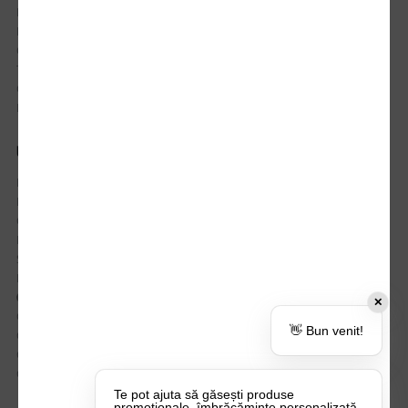
Istoric comenzi
Mostre si Conditii Retur Marfa
Cum comanzi
Termen de livrare
Costuri de livrare
Politica de returnare a produselor
UTILE
Despre Noi
Echipa Update Advertising
CSR si Implicare sociala
Branduri partenere
Suport dedicat si Intrebari frecvente
BLOG – Promo Tips&Tricks
Setări Politica Cookie
✕
Certificari si Sustenabilitate
👋 Bun venit!
Cariere la Update Advertising
CATALOAGE
Contactează-ne
Te pot ajuta să găsești produse
promoționale, îmbrăcăminte personalizată