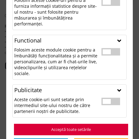
Folosim aceste cookie-uri pentru a
furniza informații statistice despre site-
ul nostru - sunt folosite pentru
0 rezultate pentru: "prosopdinmaterialreciclatpendu"
măsurarea și îmbunătățirea
performanței.
Pentru a găsi produsul dorit, încearcă următoarele:
• Verifică dacă ai scris corect termenii.
• Încearcă să foloseşti sinonime.
Functional
• Încearcă din nou, folosind o căutare mai generală.
• Ne poţi contacta telefonic la 021.336.03.32 sau prin email la
Folosim aceste module cookie pentru a
office@updateadv.ro şi te ajutăm să găseşti produsul dorit.
îmbunătăți funcționalitatea și a permite
personalizarea, cum ar fi chat-urile live,
Categorii populare
videoclipurile și utilizarea rețelelor
sociale.
Accesorii birou
Accesorii mancare si bautura
Publicitate
Accesorii Tech si Gadgeturi
Genti si Voiaj
Aceste cookie-uri sunt setate prin
Haine de Munca
intermediul site-ului nostru de către
Imbracaminte si Accesorii
partenerii noștri de publicitate.
Lifestyle si Timp Liber
Ocazii și Evenimente Tematice
Acceptă toate setările