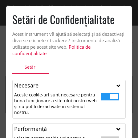
Vindem exclusiv catre firme! Ne puteti contacta pentru oferta de pret personalizata
pe office@updateadv.ro. Pentru comenzile plasate pe site va putem acorda un
Setări de Confidenţialitate
discount suplimentar de 2% -
Cumpără acum!
Acest instrument vă ajută să selectați și să dezactivați
0
diverse etichete / trackere / instrumente de analiză
utilizate pe acest site web.
Politica de
confidențialitate
ACASA
SHOP
Setări
Necesare
Aceste cookie-uri sunt necesare pentru
buna funcționare a site-ului nostru web
și nu pot fi dezactivate în sistemul
nostru.
Performanţă
FILTREAZĂ