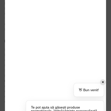
Istoric comenzi
Mostre si Conditii Retur Marfa
Cum comanzi
Termen de livrare
Costuri de livrare
Politica de returnare a produselor
UTILE
Despre Noi
Echipa Update Advertising
CSR si Implicare sociala
Branduri partenere
Suport dedicat si Intrebari frecvente
BLOG – Promo Tips&Tricks
Setări Politica Cookie
✕
Certificari si Sustenabilitate
👋 Bun venit!
Cariere la Update Advertising
CATALOAGE
Contactează-ne
Te pot ajuta să găsești produse
promoționale, îmbrăcăminte personalizată