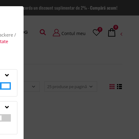
 site va putem acorda un discount suplimentar de 2% -
Cumpără acum!
0
0
AGE
BLOG
Contul meu
rackere /
itate