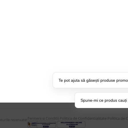
CONTUL MEU
UTILE
Istoric comenzi
Despre Noi
Mostre si Conditii Retur
Echipa Updat
Marfa
CSR si Implic
Cum comanzi
Branduri pa
U:
17:30
Termen de livrare
Suport dedica
Costuri de livrare
frecvente
Te pot ajuta să găsești produse promo
Politica de returnare a
BLOG – Prom
produselor
Setări Pol
Spune-mi ce produs cauți și
Termeni si Conditii
Politica de Confidentialitate
Politica de 
urile rezervate!