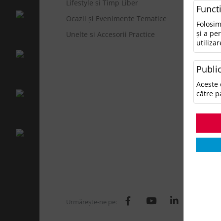
Lifestyle si Timp Liber
• N
Funct
Ocazii și Evenimente Tematice
Ca
Folosim
și a pe
Unelte si Accesorii Practice
utilizar
A
A
Public
A
Ge
Aceste 
H
către p
I
L
O
T
Urmăreşte-ne pe: