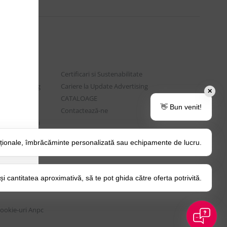
Certificari si Sustenabilitate
e Advertising
Cariere la Update Advertising
✕
are sociala
CATALOAGE
👋 Bun venit!
rtenere
Contactează-ne
t si Intrebari
ționale, îmbrăcăminte personalizată sau echipamente de lucru.
o Tips&Tricks
itica Cookie
 cantitatea aproximativă, să te pot ghida către oferta potrivită.
Cookie-uri
Anpc