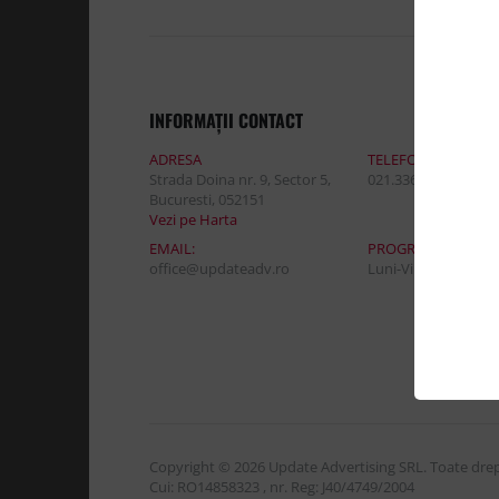
INFORMAŢII CONTACT
ADRESA
TELEFON:
Strada Doina nr. 9, Sector 5,
021.336.03.32
Bucuresti, 052151
Vezi pe Harta
EMAIL:
PROGRAM DE LUCR
office@updateadv.ro
Luni-Vineri / 8:30 - 
Copyright © 2026 Update Advertising SRL. Toate drept
Cui: RO14858323 , nr. Reg: J40/4749/2004