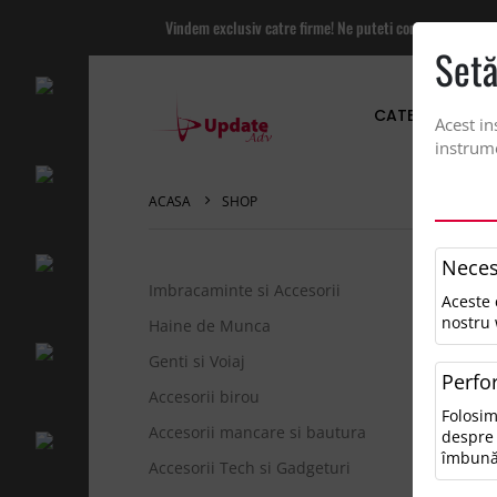
Vindem exclusiv catre firme! Ne puteti contacta pentru
Setă
CATEGORII PRO
Acest in
instrume
ACASA
SHOP
Neces
Imbracaminte si Accesorii
Aceste 
Sor
nostru 
Haine de Munca
Genti si Voiaj
Perfo
0 r
Accesorii birou
Folosim
Pen
Accesorii mancare si bautura
despre 
• V
îmbună
Accesorii Tech si Gadgeturi
• Î
• Î