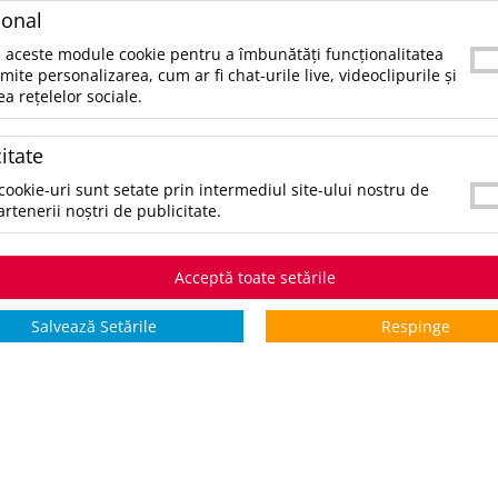
e poţi contacta telefonic la 021.336.03.32 sau prin email la office@
ional
tegorii populare
 aceste module cookie pentru a îmbunătăți funcționalitatea
rmite personalizarea, cum ar fi chat-urile live, videoclipurile și
ea rețelelor sociale.
ccesorii birou
ccesorii mancare si bautura
itate
ccesorii Tech si Gadgeturi
nti si Voiaj
cookie-uri sunt setate prin intermediul site-ului nostru de
aine de Munca
artenerii noștri de publicitate.
mbracaminte si Accesorii
ifestyle si Timp Liber
cazii și Evenimente
Acceptă toate setările
ematice
Salvează Setările
Respinge