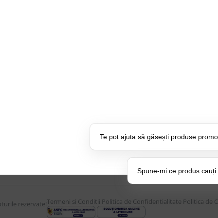
CONTUL MEU
UTILE
Istoric comenzi
Despre Noi
Mostre si Conditii Retur
Echipa Updat
Marfa
CSR si Implic
Cum comanzi
Branduri pa
U:
17:30
Termen de livrare
Suport dedica
Costuri de livrare
frecvente
Te pot ajuta să găsești produse promo
Politica de returnare a
BLOG – Prom
produselor
Setări Pol
Spune-mi ce produs cauți și
Termeni si Conditii
Politica de Confidentialitate
Politica de 
urile rezervate!