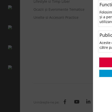
Lifestyle si Timp Liber
• N
Funct
Ocazii și Evenimente Tematice
Ca
Folosim
și a pe
Unelte si Accesorii Practice
utilizar
A
A
Public
A
Ge
Aceste 
H
către p
I
L
O
T
Urmăreşte-ne pe: