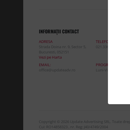
INFORMAŢII CONTACT
ADRESA
TELEFON:
Strada Doina nr. 9, Sector 5,
021.336.03.32
Bucuresti, 052151
Vezi pe Harta
EMAIL:
PROGRAM DE LUCR
office@updateadv.ro
Luni-Vineri / 8:30 - 
Copyright © 2026 Update Advertising SRL. Toate drept
Cui: RO14858323 , nr. Reg: J40/4749/2004