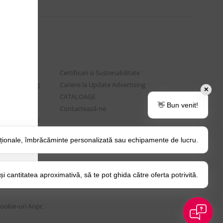
Certificari si Sustenabilitate
e Advertising
Cariere la Update Advertising
✕
are sociala
CATALOAGE
👋 Bun venit!
rtenere
Contactează-ne
t si Intrebari
ționale, îmbrăcăminte personalizată sau echipamente de lucru.
o Tips&Tricks
itica Cookie
 cantitatea aproximativă, să te pot ghida către oferta potrivită.
Cookie-uri
Anpc