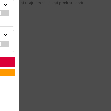
updateadv.ro şi te ajutăm să găseşti produsul dorit.