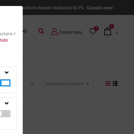
 site va putem acorda un discount suplimentar de 2% -
Cumpără acum!
0
0
AGE
BLOG
Contul meu
rackere /
itate