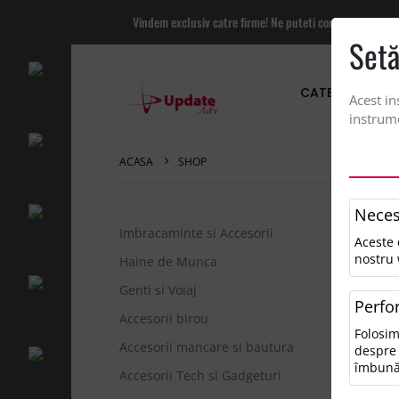
Vindem exclusiv catre firme! Ne puteti contacta pentru
Setă
CATEGORII PRO
Acest in
instrume
ACASA
SHOP
Neces
Imbracaminte si Accesorii
Aceste 
Sor
nostru 
Haine de Munca
Genti si Voiaj
Perfo
0 r
Accesorii birou
Folosim
Pen
Accesorii mancare si bautura
despre 
• V
îmbună
Accesorii Tech si Gadgeturi
• Î
• Î