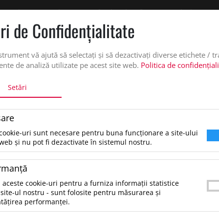
 oferta de pret personalizata pe office@updateadv.ro. Pentru comenzile plasate pe
ri de Confidenţialitate
DUSE
SERVICII PERSONALIZARE
DESPRE NOI
CATALO
strument vă ajută să selectați și să dezactivați diverse etichete / t
nte de analiză utilizate pe acest site web.
Politica de confidențial
Setări
are
cookie-uri sunt necesare pentru buna funcționare a site-ului
tare dupa:
web și nu pot fi dezactivate în sistemul nostru.
rmanţă
ezultate pentru: "sacosacumparaturitarlam"
 aceste cookie-uri pentru a furniza informații statistice
tru a găsi produsul dorit, încearcă următoarele:
site-ul nostru - sunt folosite pentru măsurarea și
erifică dacă ai scris corect termenii.
tățirea performanței.
ncearcă să foloseşti sinonime.
ncearcă din nou, folosind o căutare mai generală.