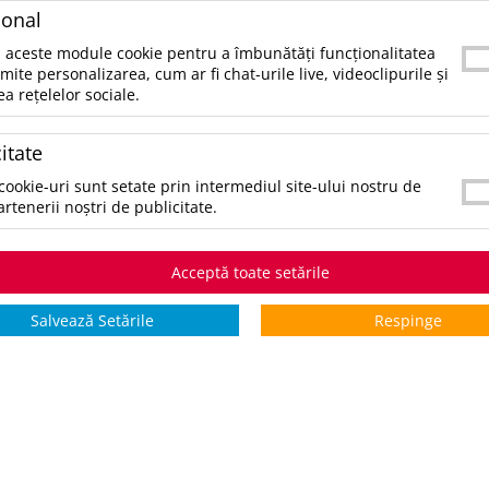
e poţi contacta telefonic la 021.336.03.32 sau prin email la office@
ional
tegorii populare
 aceste module cookie pentru a îmbunătăți funcționalitatea
rmite personalizarea, cum ar fi chat-urile live, videoclipurile și
ea rețelelor sociale.
ccesorii birou
ccesorii mancare si bautura
itate
ccesorii Tech si Gadgeturi
nti si Voiaj
cookie-uri sunt setate prin intermediul site-ului nostru de
aine de Munca
artenerii noștri de publicitate.
mbracaminte si Accesorii
ifestyle si Timp Liber
cazii și Evenimente
Acceptă toate setările
ematice
Salvează Setările
Respinge