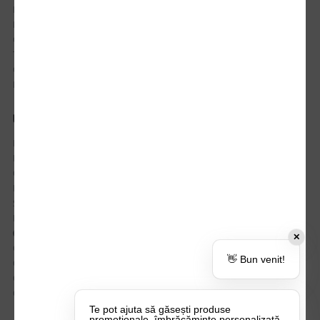
Istoric comenzi
Mostre si Conditii Retur Marfa
Cum comanzi
Termen de livrare
Costuri de livrare
Politica de returnare a produselor
UTILE
Despre Noi
Echipa Update Advertising
CSR si Implicare sociala
Branduri partenere
Suport dedicat si Intrebari frecvente
BLOG – Promo Tips&Tricks
Setări Politica Cookie
✕
Certificari si Sustenabilitate
👋 Bun venit!
Cariere la Update Advertising
CATALOAGE
Contactează-ne
Te pot ajuta să găsești produse
promoționale, îmbrăcăminte personalizată