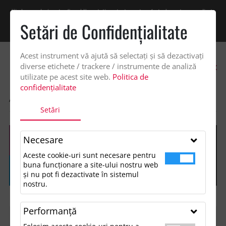
Vindem exclusiv catre firme! Ne puteti contacta pentru oferta de pret personalizata
pe office@updateadv.ro. Pentru comenzile plasate pe site va putem acorda un
Setări de Confidenţialitate
discount suplimentar de 2% -
Cumpără acum!
Acest instrument vă ajută să selectați și să dezactivați
0
diverse etichete / trackere / instrumente de analiză
utilizate pe acest site web.
Politica de
confidențialitate
ACASA
SHOP
Setări
Necesare
Aceste cookie-uri sunt necesare pentru
buna funcționare a site-ului nostru web
și nu pot fi dezactivate în sistemul
nostru.
Performanţă
FILTREAZĂ