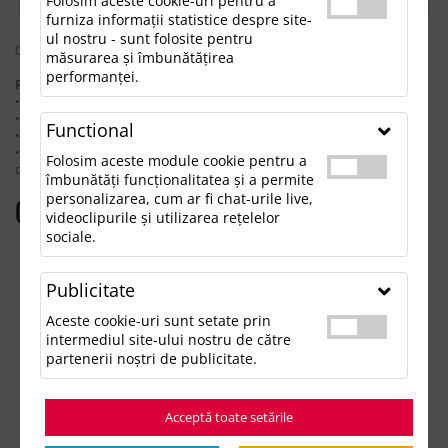
Folosim aceste cookie-uri pentru a
furniza informații statistice despre site-
ul nostru - sunt folosite pentru
0 rezultate pentru: "setdecoloratdecraciunrupler"
măsurarea și îmbunătățirea
performanței.
Pentru a găsi produsul dorit, încearcă următoarele:
• Verifică dacă ai scris corect termenii.
• Încearcă să foloseşti sinonime.
Functional
• Încearcă din nou, folosind o căutare mai generală.
• Ne poţi contacta telefonic la 021.336.03.32 sau prin email la
Folosim aceste module cookie pentru a
office@updateadv.ro şi te ajutăm să găseşti produsul dorit.
îmbunătăți funcționalitatea și a permite
personalizarea, cum ar fi chat-urile live,
Categorii populare
videoclipurile și utilizarea rețelelor
sociale.
Accesorii birou
Accesorii mancare si bautura
Publicitate
Accesorii Tech si Gadgeturi
Genti si Voiaj
Aceste cookie-uri sunt setate prin
Haine de Munca
intermediul site-ului nostru de către
Imbracaminte si Accesorii
partenerii noștri de publicitate.
Lifestyle si Timp Liber
Ocazii și Evenimente Tematice
Acceptă toate setările