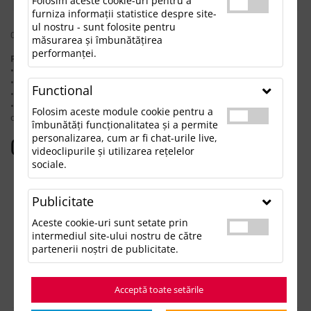
Folosim aceste cookie-uri pentru a
furniza informații statistice despre site-
ul nostru - sunt folosite pentru
0 rezultate pentru: "setdepapetarieoutline"
măsurarea și îmbunătățirea
performanței.
Pentru a găsi produsul dorit, încearcă următoarele:
• Verifică dacă ai scris corect termenii.
• Încearcă să foloseşti sinonime.
Functional
• Încearcă din nou, folosind o căutare mai generală.
• Ne poţi contacta telefonic la 021.336.03.32 sau prin email la
Folosim aceste module cookie pentru a
office@updateadv.ro şi te ajutăm să găseşti produsul dorit.
îmbunătăți funcționalitatea și a permite
personalizarea, cum ar fi chat-urile live,
Categorii populare
videoclipurile și utilizarea rețelelor
sociale.
Accesorii birou
Accesorii mancare si bautura
Publicitate
Accesorii Tech si Gadgeturi
Genti si Voiaj
Aceste cookie-uri sunt setate prin
Haine de Munca
intermediul site-ului nostru de către
Imbracaminte si Accesorii
partenerii noștri de publicitate.
Lifestyle si Timp Liber
Ocazii și Evenimente Tematice
Acceptă toate setările