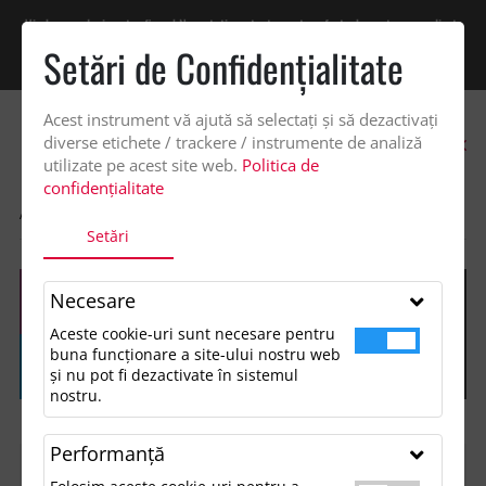
Vindem exclusiv catre firme! Ne puteti contacta pentru oferta de pret personalizata
pe office@updateadv.ro. Pentru comenzile plasate pe site va putem acorda un
Setări de Confidenţialitate
discount suplimentar de 2% -
Cumpără acum!
Acest instrument vă ajută să selectați și să dezactivați
0
diverse etichete / trackere / instrumente de analiză
utilizate pe acest site web.
Politica de
confidențialitate
ACASA
SHOP
Setări
Necesare
Aceste cookie-uri sunt necesare pentru
buna funcționare a site-ului nostru web
și nu pot fi dezactivate în sistemul
nostru.
Performanţă
FILTREAZĂ