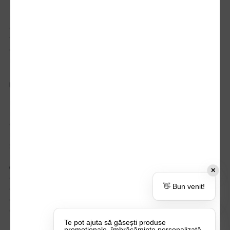
Istoric comenzi
Mostre si Conditii Retur Marfa
Cum comanzi
Termen de livrare
Costuri de livrare
Politica de returnare a produselor
UTILE
Despre Noi
Echipa Update Advertising
CSR si Implicare sociala
Branduri partenere
Suport dedicat si Intrebari frecvente
BLOG – Promo Tips&Tricks
Setări Politica Cookie
✕
Certificari si Sustenabilitate
👋 Bun venit!
Cariere la Update Advertising
CATALOAGE
Contactează-ne
Te pot ajuta să găsești produse
promoționale, îmbrăcăminte personalizată