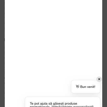
Istoric comenzi
Mostre si Conditii Retur Marfa
Cum comanzi
Termen de livrare
Costuri de livrare
Politica de returnare a produselor
UTILE
Despre Noi
Echipa Update Advertising
CSR si Implicare sociala
Branduri partenere
Suport dedicat si Intrebari frecvente
BLOG – Promo Tips&Tricks
Setări Politica Cookie
✕
Certificari si Sustenabilitate
👋 Bun venit!
Cariere la Update Advertising
CATALOAGE
Contactează-ne
Te pot ajuta să găsești produse
promoționale, îmbrăcăminte personalizată