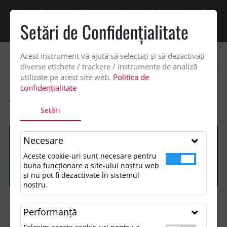
Vindem exclusiv catre firme! Ne puteti contacta pentru oferta de pret personalizata
pe office@updateadv.ro. Pentru comenzile plasate pe site va putem acorda un
Setări de Confidenţialitate
discount suplimentar de 2% -
Cumpără acum!
Acest instrument vă ajută să selectați și să dezactivați
0
diverse etichete / trackere / instrumente de analiză
utilizate pe acest site web.
Politica de
confidențialitate
ACASA
SHOP
Setări
Necesare
Aceste cookie-uri sunt necesare pentru
buna funcționare a site-ului nostru web
și nu pot fi dezactivate în sistemul
nostru.
Performanţă
FILTREAZĂ