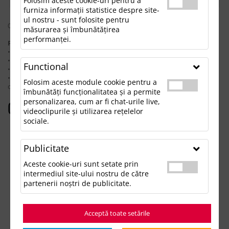
Folosim aceste cookie-uri pentru a
furniza informații statistice despre site-
ul nostru - sunt folosite pentru
0 rezultate pentru: "setinstrumentedescrisseshania"
măsurarea și îmbunătățirea
performanței.
Pentru a găsi produsul dorit, încearcă următoarele:
• Verifică dacă ai scris corect termenii.
• Încearcă să foloseşti sinonime.
Functional
• Încearcă din nou, folosind o căutare mai generală.
• Ne poţi contacta telefonic la 021.336.03.32 sau prin email la
Folosim aceste module cookie pentru a
office@updateadv.ro şi te ajutăm să găseşti produsul dorit.
îmbunătăți funcționalitatea și a permite
personalizarea, cum ar fi chat-urile live,
Categorii populare
videoclipurile și utilizarea rețelelor
sociale.
Accesorii birou
Accesorii mancare si bautura
Publicitate
Accesorii Tech si Gadgeturi
Genti si Voiaj
Aceste cookie-uri sunt setate prin
Haine de Munca
intermediul site-ului nostru de către
Imbracaminte si Accesorii
partenerii noștri de publicitate.
Lifestyle si Timp Liber
Ocazii și Evenimente Tematice
Acceptă toate setările