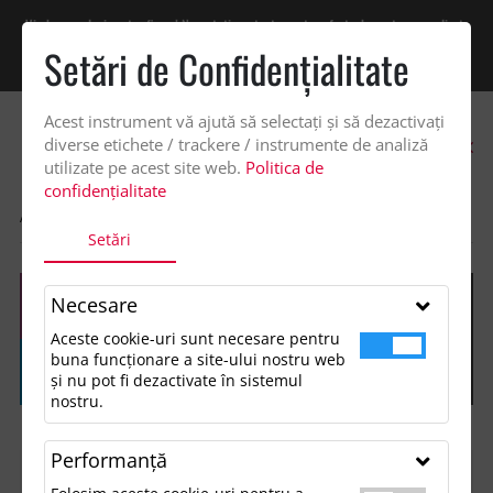
Vindem exclusiv catre firme! Ne puteti contacta pentru oferta de pret personalizata
pe office@updateadv.ro. Pentru comenzile plasate pe site va putem acorda un
Setări de Confidenţialitate
discount suplimentar de 2% -
Cumpără acum!
Acest instrument vă ajută să selectați și să dezactivați
0
diverse etichete / trackere / instrumente de analiză
utilizate pe acest site web.
Politica de
confidențialitate
ACASA
SHOP
Setări
Necesare
Aceste cookie-uri sunt necesare pentru
buna funcționare a site-ului nostru web
și nu pot fi dezactivate în sistemul
nostru.
Performanţă
FILTREAZĂ