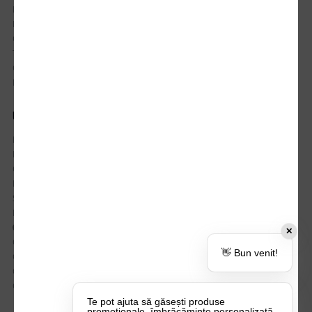
Istoric comenzi
Mostre si Conditii Retur Marfa
Cum comanzi
Termen de livrare
Costuri de livrare
Politica de returnare a produselor
UTILE
Despre Noi
Echipa Update Advertising
CSR si Implicare sociala
Branduri partenere
Suport dedicat si Intrebari frecvente
BLOG – Promo Tips&Tricks
Setări Politica Cookie
✕
Certificari si Sustenabilitate
👋 Bun venit!
Cariere la Update Advertising
CATALOAGE
Contactează-ne
Te pot ajuta să găsești produse
promoționale, îmbrăcăminte personalizată