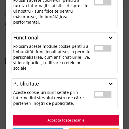
Folosim aceste cookie-uri pentru a
furniza informații statistice despre site-
ul nostru - sunt folosite pentru
0 rezultate pentru: "setplajacopiicu6piese"
măsurarea și îmbunătățirea
performanței.
Pentru a găsi produsul dorit, încearcă următoarele:
• Verifică dacă ai scris corect termenii.
• Încearcă să foloseşti sinonime.
Functional
• Încearcă din nou, folosind o căutare mai generală.
• Ne poţi contacta telefonic la 021.336.03.32 sau prin email la
Folosim aceste module cookie pentru a
office@updateadv.ro şi te ajutăm să găseşti produsul dorit.
îmbunătăți funcționalitatea și a permite
personalizarea, cum ar fi chat-urile live,
Categorii populare
videoclipurile și utilizarea rețelelor
sociale.
Accesorii birou
Accesorii mancare si bautura
Publicitate
Accesorii Tech si Gadgeturi
Genti si Voiaj
Aceste cookie-uri sunt setate prin
Haine de Munca
intermediul site-ului nostru de către
Imbracaminte si Accesorii
partenerii noștri de publicitate.
Lifestyle si Timp Liber
Ocazii și Evenimente Tematice
Acceptă toate setările