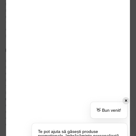
Istoric comenzi
Mostre si Conditii Retur Marfa
Cum comanzi
Termen de livrare
Costuri de livrare
Politica de returnare a produselor
UTILE
Despre Noi
Echipa Update Advertising
CSR si Implicare sociala
Branduri partenere
Suport dedicat si Intrebari frecvente
BLOG – Promo Tips&Tricks
Setări Politica Cookie
✕
Certificari si Sustenabilitate
👋 Bun venit!
Cariere la Update Advertising
CATALOAGE
Contactează-ne
Te pot ajuta să găsești produse
promoționale, îmbrăcăminte personalizată