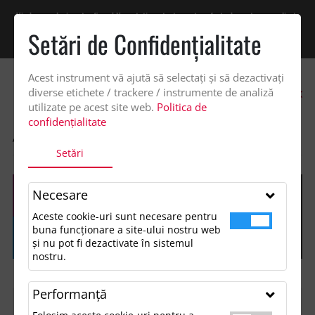
Vindem exclusiv catre firme! Ne puteti contacta pentru oferta de pret personalizata
pe office@updateadv.ro. Pentru comenzile plasate pe site va putem acorda un
Setări de Confidenţialitate
discount suplimentar de 2% -
Cumpără acum!
Acest instrument vă ajută să selectați și să dezactivați
0
diverse etichete / trackere / instrumente de analiză
utilizate pe acest site web.
Politica de
confidențialitate
ACASA
SHOP
Setări
Necesare
Aceste cookie-uri sunt necesare pentru
buna funcționare a site-ului nostru web
și nu pot fi dezactivate în sistemul
nostru.
Performanţă
FILTREAZĂ