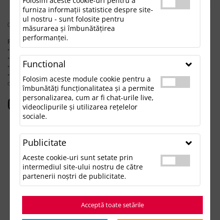
Folosim aceste cookie-uri pentru a
furniza informații statistice despre site-
ul nostru - sunt folosite pentru
0 rezultate pentru: "setservetelecutiebambus"
măsurarea și îmbunătățirea
performanței.
Pentru a găsi produsul dorit, încearcă următoarele:
• Verifică dacă ai scris corect termenii.
• Încearcă să foloseşti sinonime.
Functional
• Încearcă din nou, folosind o căutare mai generală.
• Ne poţi contacta telefonic la 021.336.03.32 sau prin email la
Folosim aceste module cookie pentru a
office@updateadv.ro şi te ajutăm să găseşti produsul dorit.
îmbunătăți funcționalitatea și a permite
personalizarea, cum ar fi chat-urile live,
Categorii populare
videoclipurile și utilizarea rețelelor
sociale.
Accesorii birou
Accesorii mancare si bautura
Publicitate
Accesorii Tech si Gadgeturi
Genti si Voiaj
Aceste cookie-uri sunt setate prin
Haine de Munca
intermediul site-ului nostru de către
Imbracaminte si Accesorii
partenerii noștri de publicitate.
Lifestyle si Timp Liber
Ocazii și Evenimente Tematice
Acceptă toate setările