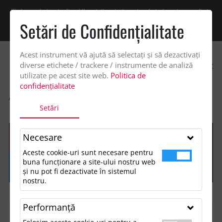
Vindem exclusiv catre firme! Ne puteti contacta pentru oferta de pret personalizata
pe office@updateadv.ro. Pentru comenzile plasate pe site va putem acorda un
Setări de Confidenţialitate
discount suplimentar de 2% -
Cumpără acum!
Acest instrument vă ajută să selectați și să dezactivați
0
diverse etichete / trackere / instrumente de analiză
utilizate pe acest site web.
Politica de
confidențialitate
ACASA
SHOP
Setări
Necesare
Aceste cookie-uri sunt necesare pentru
buna funcționare a site-ului nostru web
și nu pot fi dezactivate în sistemul
nostru.
Performanţă
FILTREAZĂ