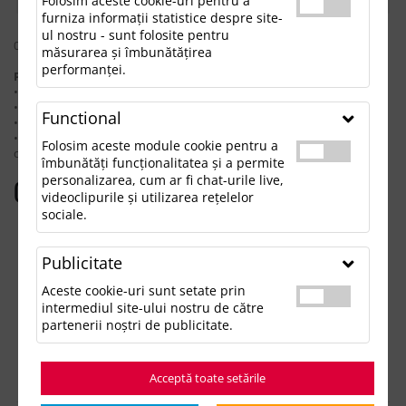
Folosim aceste cookie-uri pentru a
furniza informații statistice despre site-
ul nostru - sunt folosite pentru
0 rezultate pentru: "sosetedecraciunavena"
măsurarea și îmbunătățirea
performanței.
Pentru a găsi produsul dorit, încearcă următoarele:
• Verifică dacă ai scris corect termenii.
• Încearcă să foloseşti sinonime.
Functional
• Încearcă din nou, folosind o căutare mai generală.
• Ne poţi contacta telefonic la 021.336.03.32 sau prin email la
Folosim aceste module cookie pentru a
office@updateadv.ro şi te ajutăm să găseşti produsul dorit.
îmbunătăți funcționalitatea și a permite
personalizarea, cum ar fi chat-urile live,
Categorii populare
videoclipurile și utilizarea rețelelor
sociale.
Accesorii birou
Accesorii mancare si bautura
Publicitate
Accesorii Tech si Gadgeturi
Genti si Voiaj
Aceste cookie-uri sunt setate prin
Haine de Munca
intermediul site-ului nostru de către
Imbracaminte si Accesorii
partenerii noștri de publicitate.
Lifestyle si Timp Liber
Ocazii și Evenimente Tematice
Acceptă toate setările