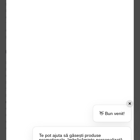
Istoric comenzi
Mostre si Conditii Retur Marfa
Cum comanzi
Termen de livrare
Costuri de livrare
Politica de returnare a produselor
UTILE
Despre Noi
Echipa Update Advertising
CSR si Implicare sociala
Branduri partenere
Suport dedicat si Intrebari frecvente
BLOG – Promo Tips&Tricks
Setări Politica Cookie
✕
Certificari si Sustenabilitate
👋 Bun venit!
Cariere la Update Advertising
CATALOAGE
Contactează-ne
Te pot ajuta să găsești produse
promoționale, îmbrăcăminte personalizată