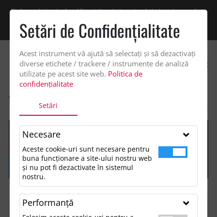
Vindem exclusiv catre firme! Ne puteti contacta pentru oferta de pret personalizata
pe office@updateadv.ro. Pentru comenzile plasate pe site va putem acorda un
Setări de Confidenţialitate
discount suplimentar de 2% -
Cumpără acum!
Acest instrument vă ajută să selectați și să dezactivați
0
diverse etichete / trackere / instrumente de analiză
utilizate pe acest site web.
Politica de
confidențialitate
ACASA
SHOP
Setări
Necesare
Aceste cookie-uri sunt necesare pentru
buna funcționare a site-ului nostru web
și nu pot fi dezactivate în sistemul
nostru.
Performanţă
FILTREAZĂ