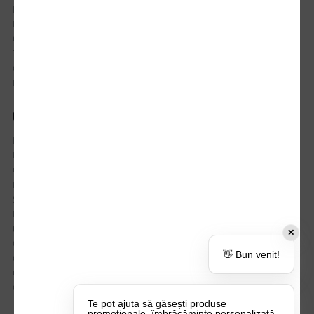
Istoric comenzi
Mostre si Conditii Retur Marfa
Cum comanzi
Termen de livrare
Costuri de livrare
Politica de returnare a produselor
UTILE
Despre Noi
Echipa Update Advertising
CSR si Implicare sociala
Branduri partenere
Suport dedicat si Intrebari frecvente
BLOG – Promo Tips&Tricks
Setări Politica Cookie
✕
Certificari si Sustenabilitate
👋 Bun venit!
Cariere la Update Advertising
CATALOAGE
Contactează-ne
Te pot ajuta să găsești produse
promoționale, îmbrăcăminte personalizată