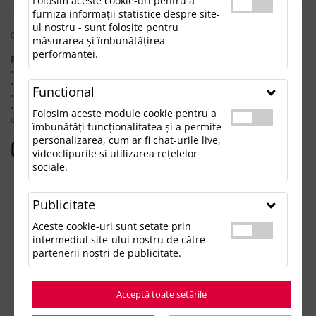
Folosim aceste cookie-uri pentru a
furniza informații statistice despre site-
ul nostru - sunt folosite pentru
0 rezultate pentru: "sweetcandle"
măsurarea și îmbunătățirea
performanței.
Pentru a găsi produsul dorit, încearcă următoarele:
• Verifică dacă ai scris corect termenii.
• Încearcă să foloseşti sinonime.
Functional
• Încearcă din nou, folosind o căutare mai generală.
• Ne poţi contacta telefonic la 021.336.03.32 sau prin email la
Folosim aceste module cookie pentru a
office@updateadv.ro şi te ajutăm să găseşti produsul dorit.
îmbunătăți funcționalitatea și a permite
personalizarea, cum ar fi chat-urile live,
Categorii populare
videoclipurile și utilizarea rețelelor
sociale.
Accesorii birou
Accesorii mancare si bautura
Publicitate
Accesorii Tech si Gadgeturi
Genti si Voiaj
Aceste cookie-uri sunt setate prin
Haine de Munca
intermediul site-ului nostru de către
Imbracaminte si Accesorii
partenerii noștri de publicitate.
Lifestyle si Timp Liber
Ocazii și Evenimente Tematice
Acceptă toate setările