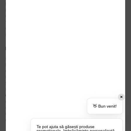
Istoric comenzi
Mostre si Conditii Retur Marfa
Cum comanzi
Termen de livrare
Costuri de livrare
Politica de returnare a produselor
UTILE
Despre Noi
Echipa Update Advertising
CSR si Implicare sociala
Branduri partenere
Suport dedicat si Intrebari frecvente
BLOG – Promo Tips&Tricks
Setări Politica Cookie
✕
Certificari si Sustenabilitate
👋 Bun venit!
Cariere la Update Advertising
CATALOAGE
Contactează-ne
Te pot ajuta să găsești produse
promoționale, îmbrăcăminte personalizată