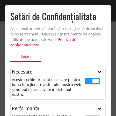
Vindem exclusiv catre firme! Ne puteti contacta pentru oferta de pret personalizata
pe office@updateadv.ro. Pentru comenzile plasate pe site va putem acorda un
Setări de Confidenţialitate
discount suplimentar de 2% -
Cumpără acum!
Acest instrument vă ajută să selectați și să dezactivați
0
diverse etichete / trackere / instrumente de analiză
utilizate pe acest site web.
Politica de
confidențialitate
ACASA
SHOP
Setări
Necesare
Aceste cookie-uri sunt necesare pentru
buna funcționare a site-ului nostru web
și nu pot fi dezactivate în sistemul
nostru.
Performanţă
FILTREAZĂ