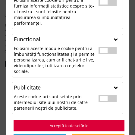
Folosim aceste cookie-uri pentru a
furniza informații statistice despre site-
ul nostru - sunt folosite pentru
0 rezultate pentru: "syntheticleathertray"
măsurarea și îmbunătățirea
performanței.
Pentru a găsi produsul dorit, încearcă următoarele:
• Verifică dacă ai scris corect termenii.
• Încearcă să foloseşti sinonime.
Functional
• Încearcă din nou, folosind o căutare mai generală.
• Ne poţi contacta telefonic la 021.336.03.32 sau prin email la
Folosim aceste module cookie pentru a
office@updateadv.ro şi te ajutăm să găseşti produsul dorit.
îmbunătăți funcționalitatea și a permite
personalizarea, cum ar fi chat-urile live,
Categorii populare
videoclipurile și utilizarea rețelelor
sociale.
Accesorii birou
Accesorii mancare si bautura
Publicitate
Accesorii Tech si Gadgeturi
Genti si Voiaj
Aceste cookie-uri sunt setate prin
Haine de Munca
intermediul site-ului nostru de către
Imbracaminte si Accesorii
partenerii noștri de publicitate.
Lifestyle si Timp Liber
Ocazii și Evenimente Tematice
Acceptă toate setările