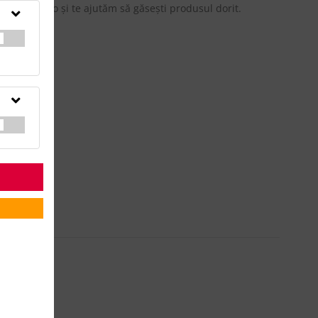
updateadv.ro şi te ajutăm să găseşti produsul dorit.