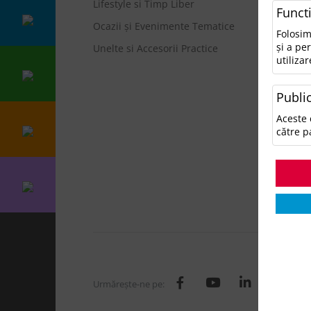
Lifestyle si Timp Liber
• N
Funct
Ocazii și Evenimente Tematice
Ca
Folosim
și a pe
Unelte si Accesorii Practice
utilizar
A
A
Public
A
Ge
Aceste 
H
către p
I
L
O
T
Urmăreşte-ne pe: