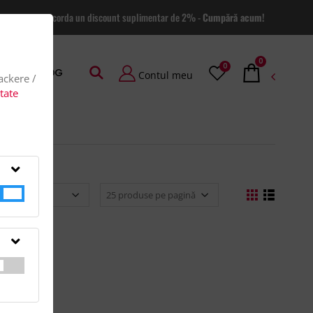
 site va putem acorda un discount suplimentar de 2% -
Cumpără acum!
0
0
AGE
BLOG
Contul meu
rackere /
itate