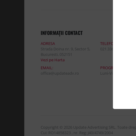
INFORMAŢII CONTACT
ADRESA
TELEFON:
Strada Doina nr. 9, Sector 5,
021.336.03.32
Bucuresti, 052151
Vezi pe Harta
EMAIL:
PROGRAM DE LUCR
office@updateadv.ro
Luni-Vineri / 8:30 - 
Copyright © 2026 Update Advertising SRL. Toate drept
Cui: RO14858323 , nr. Reg: J40/4749/2004