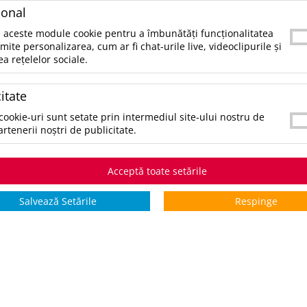
e poţi contacta telefonic la 021.336.03.32 sau prin email la office@
ional
tegorii populare
 aceste module cookie pentru a îmbunătăți funcționalitatea
rmite personalizarea, cum ar fi chat-urile live, videoclipurile și
ea rețelelor sociale.
ccesorii birou
ccesorii mancare si bautura
itate
ccesorii Tech si Gadgeturi
nti si Voiaj
cookie-uri sunt setate prin intermediul site-ului nostru de
aine de Munca
artenerii noștri de publicitate.
mbracaminte si Accesorii
ifestyle si Timp Liber
cazii și Evenimente
Acceptă toate setările
ematice
Salvează Setările
Respinge