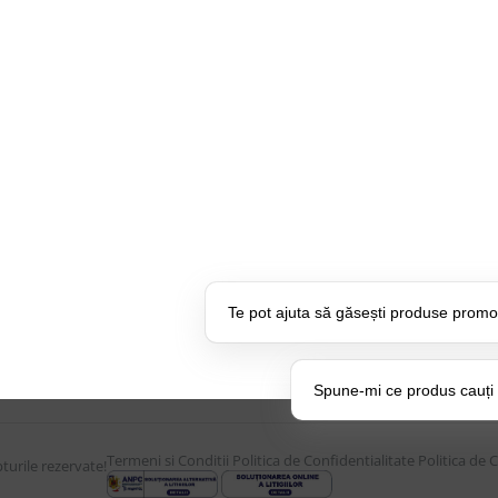
CONTUL MEU
UTILE
Istoric comenzi
Despre Noi
Mostre si Conditii Retur
Echipa Updat
Marfa
CSR si Implic
Cum comanzi
Branduri pa
U:
17:30
Termen de livrare
Suport dedica
Costuri de livrare
frecvente
Te pot ajuta să găsești produse promo
Politica de returnare a
BLOG – Prom
produselor
Setări Pol
Spune-mi ce produs cauți și
Termeni si Conditii
Politica de Confidentialitate
Politica de 
urile rezervate!