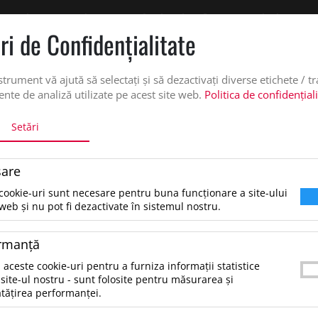
 oferta de pret personalizata pe office@updateadv.ro. Pentru comenzile plasate pe
ri de Confidenţialitate
DUSE
SERVICII PERSONALIZARE
DESPRE NOI
CATALO
strument vă ajută să selectați și să dezactivați diverse etichete / t
nte de analiză utilizate pe acest site web.
Politica de confidențial
Setări
are
cookie-uri sunt necesare pentru buna funcționare a site-ului
tare dupa:
web și nu pot fi dezactivate în sistemul nostru.
rmanţă
ezultate pentru: "viandenlaptopbag"
 aceste cookie-uri pentru a furniza informații statistice
tru a găsi produsul dorit, încearcă următoarele:
site-ul nostru - sunt folosite pentru măsurarea și
erifică dacă ai scris corect termenii.
tățirea performanței.
ncearcă să foloseşti sinonime.
ncearcă din nou, folosind o căutare mai generală.