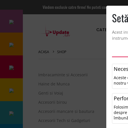
Vindem exclusiv catre firme! Ne puteti contacta pentru
Setă
CATEGORII PRO
Acest in
instrume
ACASA
SHOP
Neces
Imbracaminte si Accesorii
Aceste 
Sor
nostru 
Haine de Munca
Genti si Voiaj
Perfo
0 r
Accesorii birou
Folosim
Pen
Accesorii mancare si bautura
despre 
• V
îmbună
Accesorii Tech si Gadgeturi
• Î
• Î