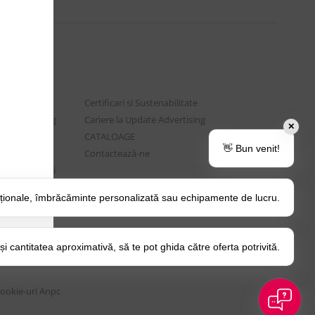
Certificari si Sustenabilitate
e Advertising
Cariere la Update Advertising
✕
are sociala
CATALOAGE
👋 Bun venit!
rtenere
Contactează-ne
t si Intrebari
ționale, îmbrăcăminte personalizată sau echipamente de lucru.
o Tips&Tricks
itica Cookie
 cantitatea aproximativă, să te pot ghida către oferta potrivită.
Cookie-uri
Anpc