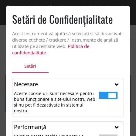
Vindem exclusiv catre firme! Ne puteti contacta pentru oferta de pret personalizata
pe office@updateadv.ro. Pentru comenzile plasate pe site va putem acorda un
Setări de Confidenţialitate
discount suplimentar de 2% -
Cumpără acum!
Acest instrument vă ajută să selectați și să dezactivați
0
diverse etichete / trackere / instrumente de analiză
utilizate pe acest site web.
Politica de
confidențialitate
ACASA
SHOP
Setări
Necesare
Aceste cookie-uri sunt necesare pentru
buna funcționare a site-ului nostru web
și nu pot fi dezactivate în sistemul
nostru.
Performanţă
FILTREAZĂ