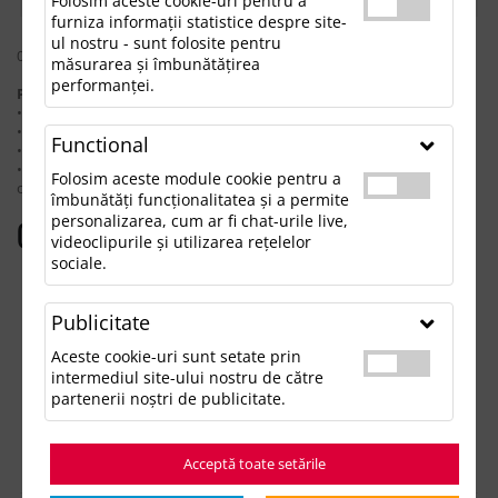
Folosim aceste cookie-uri pentru a
furniza informații statistice despre site-
ul nostru - sunt folosite pentru
0 rezultate pentru: "workerwinterreflex"
măsurarea și îmbunătățirea
performanței.
Pentru a găsi produsul dorit, încearcă următoarele:
• Verifică dacă ai scris corect termenii.
• Încearcă să foloseşti sinonime.
Functional
• Încearcă din nou, folosind o căutare mai generală.
• Ne poţi contacta telefonic la 021.336.03.32 sau prin email la
Folosim aceste module cookie pentru a
office@updateadv.ro şi te ajutăm să găseşti produsul dorit.
îmbunătăți funcționalitatea și a permite
personalizarea, cum ar fi chat-urile live,
Categorii populare
videoclipurile și utilizarea rețelelor
sociale.
Accesorii birou
Accesorii mancare si bautura
Publicitate
Accesorii Tech si Gadgeturi
Genti si Voiaj
Aceste cookie-uri sunt setate prin
Haine de Munca
intermediul site-ului nostru de către
Imbracaminte si Accesorii
partenerii noștri de publicitate.
Lifestyle si Timp Liber
Ocazii și Evenimente Tematice
Acceptă toate setările