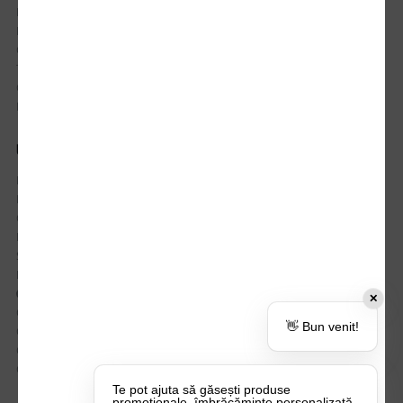
Istoric comenzi
Mostre si Conditii Retur Marfa
Cum comanzi
Termen de livrare
Costuri de livrare
Politica de returnare a produselor
UTILE
Despre Noi
Echipa Update Advertising
CSR si Implicare sociala
Branduri partenere
Suport dedicat si Intrebari frecvente
BLOG – Promo Tips&Tricks
Setări Politica Cookie
✕
Certificari si Sustenabilitate
👋 Bun venit!
Cariere la Update Advertising
CATALOAGE
Contactează-ne
Te pot ajuta să găsești produse
promoționale, îmbrăcăminte personalizată