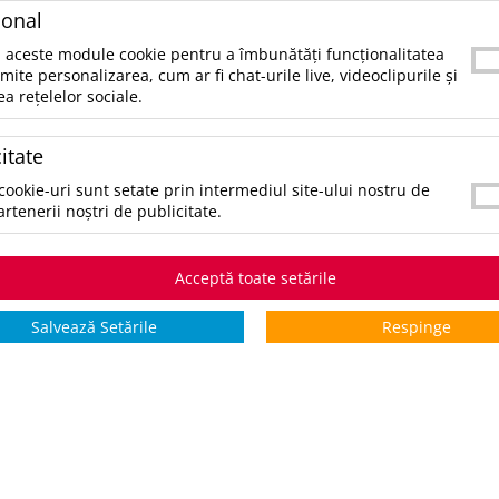
ional
 aceste module cookie pentru a îmbunătăți funcționalitatea
rmite personalizarea, cum ar fi chat-urile live, videoclipurile și
ea rețelelor sociale.
itate
Hanorac unisex SOL'S STONE
Sweater Hooded Sweat Jacket
Hanorac SUNDAE
cookie-uri sunt setate prin intermediul site-ului nostru de
artenerii noștri de publicitate.
.09 lei
47.7 lei
96.14 lei
103.29 lei
/buc
/buc
/buc
*pret valabil in limita stocului
oc
Stoc intern:
12
Acceptă toate setările
66
Buc
intern disponibil
tern:
Extern:
3350
*nu se cumuleaza cu alte
tern:
110256
Buc
Salvează Setările
Respinge
discounturi
Stoc intern:
8
Buc
LICHIDARE
LICHIDARE
LICHIDARE