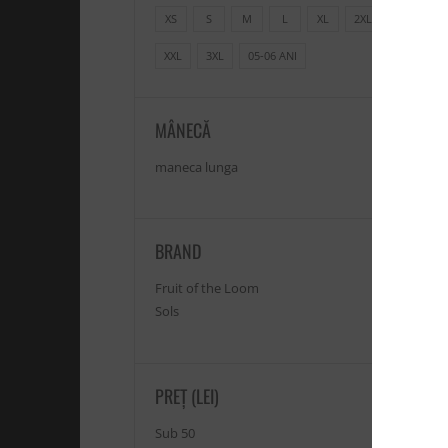
XS
S
M
L
XL
2XL
XXL
3XL
05-06 ANI
MÂNECĂ
maneca lunga
BRAND
Fruit of the Loom
Sols
PREȚ (LEI)
Sub 50