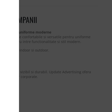
RU COMPANII
itate pentru uniforme moderne
esc articole confortabile si versatile pentru uniforme
n echilibru intre functionalitate si stil modern.
u activitati indoor si outdoor.
ntr-un mod vizibil si durabil. Update Advertising ofera
 campaniilor corporate.