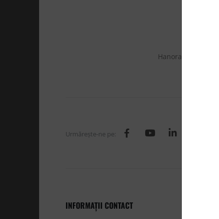
Hanoracele cu ferm
Urmăreşte-ne pe:
INFORMAŢII CONTACT