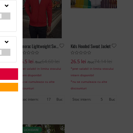
Hanorac Lightweight Sweat Jacket
Kids Hooded Sweat Jacket
26.5 lei
64.60 lei
26.5 lei
74.14 lei
/buc
/buc
*pret valabil in limita stocului
*pret valabil in limita stocului
Buc
intern disponibil
intern disponibil
0
Buc
*nu se cumuleaza cu alte
*nu se cumuleaza cu alte
discounturi
discounturi
Stoc intern:
17
Buc
Stoc intern:
5
Buc
LICHIDARE