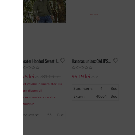
Sweater Lady Fit Hooded Sweat Jacket
Sweater Hooded Sweat Jacket
Hanorac unisex CALIPSO cu fermoar
 lei
26.5 lei
81.09 lei
96.19 lei
/buc
/buc
tocului
*pret valabil in limita stocului
Stoc intern:
4
Buc
intern disponibil
Extern:
40664
Buc
te
*nu se cumuleaza cu alte
discounturi
Buc
Stoc intern:
55
Buc