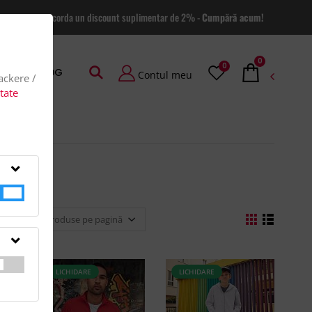
 site va putem acorda un discount suplimentar de 2% -
Cumpără acum!
0
0
AGE
BLOG
Contul meu
rackere /
itate
LICHIDARE
LICHIDARE