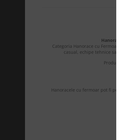
HANO
Hanorace cu Ferm
Categoria Hanorace cu Fermoar de la Updat
casual, echipe tehnice sau eveniment
Produsele sunt rea
Hanoracele cu fermoar pot fi personalizate
solutii B2