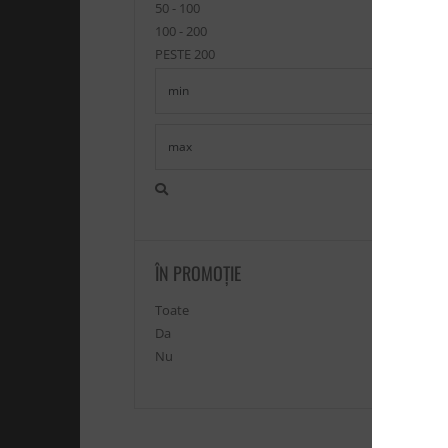
50 - 100
100 - 200
PESTE 200
ÎN PROMOŢIE
Toate
Da
Nu