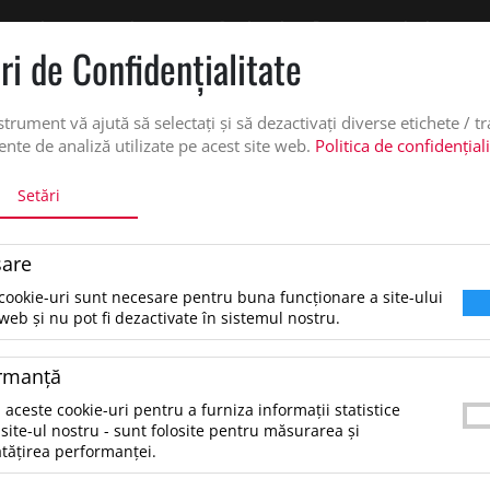
 oferta de pret personalizata pe office@updateadv.ro. Pentru comenzile plasate pe
ri de Confidenţialitate
DUSE
SERVICII PERSONALIZARE
DESPRE NOI
CATALO
strument vă ajută să selectați și să dezactivați diverse etichete / t
nte de analiză utilizate pe acest site web.
Politica de confidențial
Setări
HANORACE (HOODIES)
HANORACE CU FERMOAR
are
anorace cu fermoar
cookie-uri sunt necesare pentru buna funcționare a site-ului
web și nu pot fi dezactivate în sistemul nostru.
tare dupa:
rmanţă
 aceste cookie-uri pentru a furniza informații statistice
LICHIDARE
site-ul nostru - sunt folosite pentru măsurarea și
tățirea performanței.