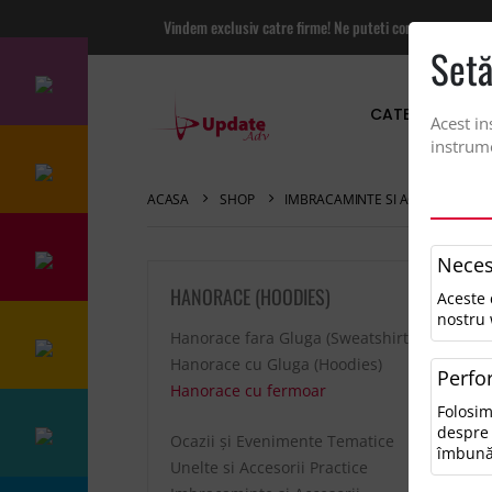
Vindem exclusiv catre firme! Ne puteti contacta pentru
Setă
CATEGORII PRO
Acest in
instrume
ACASA
SHOP
IMBRACAMINTE SI ACCESORII
Neces
H
HANORACE (HOODIES)
Aceste 
nostru 
Hanorace fara Gluga (Sweatshirt)
Sor
Hanorace cu Gluga (Hoodies)
Perfo
Hanorace cu fermoar
Folosim
despre 
Ocazii și Evenimente Tematice
îmbună
Unelte si Accesorii Practice