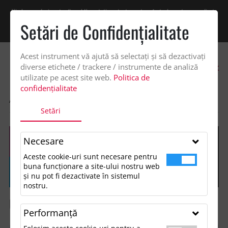
Vindem exclusiv catre firme! Ne puteti contacta pentru oferta de pret personalizata
pe office@updateadv.ro. Pentru comenzile plasate pe site va putem acorda un
Setări de Confidenţialitate
discount suplimentar de 2% -
Cumpără acum!
Acest instrument vă ajută să selectați și să dezactivați
0
diverse etichete / trackere / instrumente de analiză
utilizate pe acest site web.
Politica de
confidențialitate
ACASA
SHOP
UNELTE SI ACCESORII PRACTICE
Setări
Necesare
Aceste cookie-uri sunt necesare pentru
buna funcționare a site-ului nostru web
și nu pot fi dezactivate în sistemul
nostru.
Unelte si Accesorii Practice
Performanţă